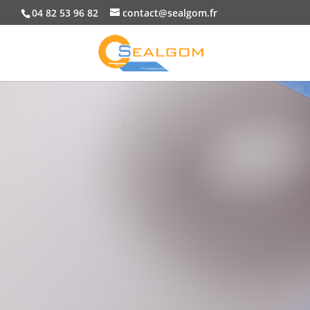
04 82 53 96 82
contact@sealgom.fr