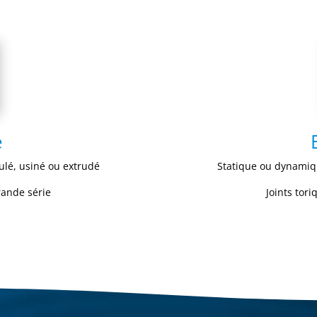
é
lé, usiné ou extrudé
Statique ou dynamiq
grande série
Joints tori