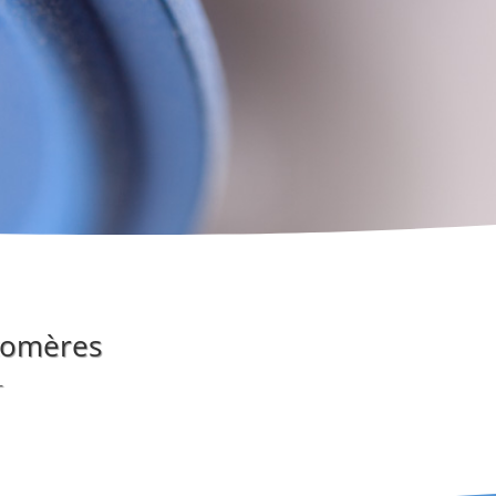
stomères
–